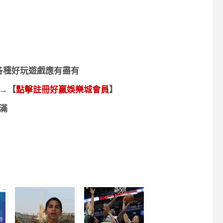
等各種好玩遊戲應有盡有
→【
點擊註冊好贏娛樂城會員
】
滿