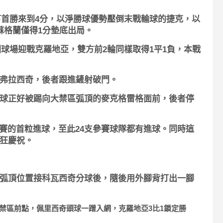
下首勝來到4分，以淨勝球優勢壓倒末戰輸球的捷克，以
蘇格蘭僅得1分墊底出局。
球場迎戰克羅地亞，雙方前2輪同樣取得1平1負，本戰
給弗拉西奇，後者跟進鏟射破門。
皮球正好被踢向大禁區弧頂的麥克格雷格面前，後者停
賽的首粒進球，至此24支參賽球隊都有進球。同時這
瘋狂慶祝。
在弧頂位置接科瓦西奇分球後，隨後用外腳背打出一腳
禁區前點，佩里西奇頭球一蹭入網，克羅地亞3比1鎖定勝