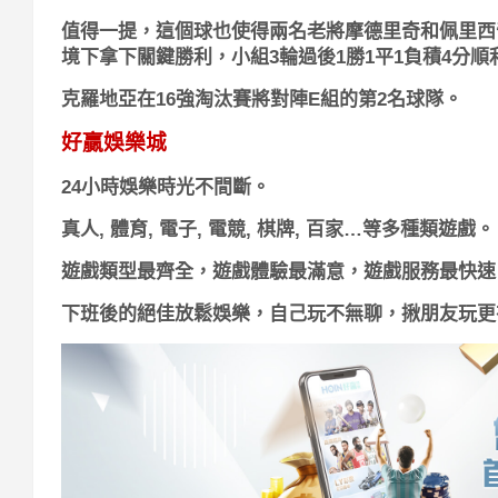
值得一提，這個球也使得兩名老將摩德里奇和佩里西
境下拿下關鍵勝利，小組3輪過後1勝1平1負積4分順
克羅地亞在16強淘汰賽將對陣E組的第2名球隊。
好贏娛樂城
24小時娛樂時光不間斷。
真人, 體育, 電子, 電競, 棋牌, 百家…等多種類遊戲。
遊戲類型最齊全，遊戲體驗最滿意，遊戲服務最快速
下班後的絕佳放鬆娛樂，自己玩不無聊，揪朋友玩更