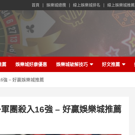
首頁
娛樂城總攬
線上娛樂城排名
線上娛樂城推薦
推薦
娛樂城好康優惠
娛樂城破解技巧
好文推薦
6強 – 好贏娛樂城推薦
軍團殺入16強 – 好贏娛樂城推薦