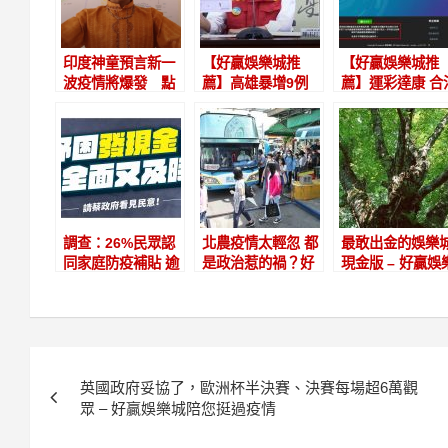
o
m
o
印度神童預言新一
【好贏娛樂城推
【好贏娛樂城推
k
波疫情將爆發 點
薦】高雄暴增9例
薦】運彩達康 合
名「4國」慎防：某
陳其邁爆氣：沒接
嗎?為什麼運彩pt
種改變開始了 / 好
獲新北任何資料
討論度會這麼低?
贏娛樂城推薦
調查：26%民眾認
北農疫情太輕忽 都
最敢出金的娛樂城
同家庭防疫補貼 逾
是政治惹的禍？好
現金版 – 好贏娛
7成支持發現金 –
贏娛樂城關心您的
城推薦
好贏娛樂城推薦
健康
文
英國政府妥協了，歐洲杯半決賽、決賽每場超6萬觀
章
眾 – 好贏娛樂城陪您挺過疫情