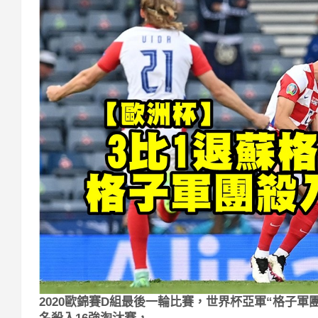
2020歐錦賽D組最後一輪比賽，世界杯亞軍“格子軍