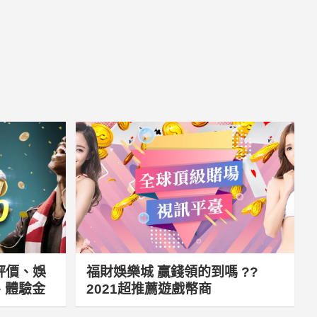
網評價、娛
福財娛樂城 贏錢領的到嗎 ??
、體驗金
2021超推薦遊戲幣商