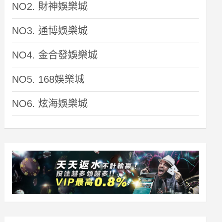
NO2. 財神娛樂城
NO3. 通博娛樂城
NO4. 金合發娛樂城
NO5. 168娛樂城
NO6. 炫海娛樂城