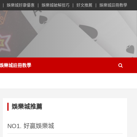
娛樂城好康優惠
娛樂城破解技巧
好文推薦
娛樂城註冊教學
娛樂城註冊教學
娛樂城推薦
NO1. 好贏娛樂城