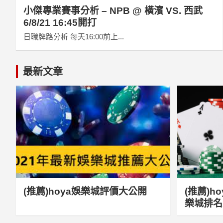
小傑專業賽事分析 – NPB @ 橫濱 VS. 西武
6/8/21 16:45開打
日職牌路分析 每天16:00前上...
最新文章
(推薦)hoya娛樂城評價大公開
(推薦)
樂城排名