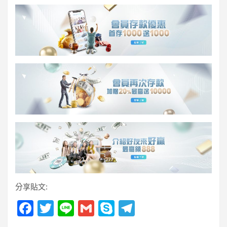
分享貼文:
F
T
Li
G
S
T
a
wi
n
m
ky
el