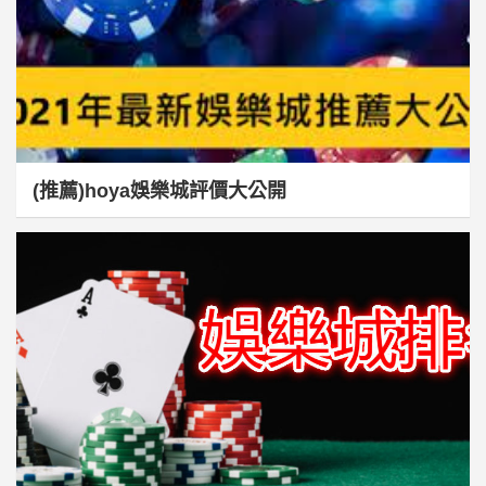
(推薦)hoya娛樂城評價大公開