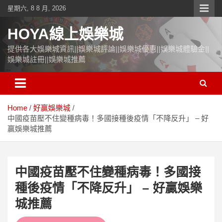
S
星期六, 8 8 月, 2026
k
i
HOYA線上娛樂城
p
t
提供各大娛樂城資訊||娛樂城評論||娛樂城優惠||娛樂城體驗金||
o
娛樂城註冊||娛樂城推薦
c
o
n
t
Home
好贏娛樂城
e
中國疫苗壓不住變種病毒！多國接種後疫情「不降反升」 – 好
n
贏娛樂城推薦
t
中國疫苗壓不住變種病毒！多國接
種後疫情「不降反升」 – 好贏娛樂
城推薦