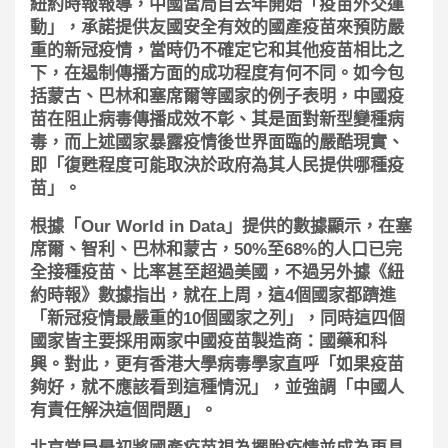
紐約時報報導，中國當局自去年開始「疫苗外交運
動」，承諾提供友國安全有效的國產疫苗來預防嚴
重的新冠疫情，當時仍不確定它和其他疫苗相比之
下，在遏制傳播方面的成功程度有何不同。如今包
括蒙古、巴林和塞席爾等國家的例子表明，中國疫
苗在阻止病毒傳播成效不彰、其是面對新型變種病
毒，而上述國家暴露疫情後世界面臨的嚴酷現實、
即「復甦程度可能取決於政府為其人民提供哪種疫
苗」。
根據「Our World in Data」提供的數據顯示，在塞
席爾、智利、巴林和蒙古，50%至68%的人口已完
全接種疫苗、比率甚至超過美國，不過另外據《紐
約時報》數據指出，就在上周，這4個國家都躋進
「新冠疫情最嚴重的10個國家之列」，同時這四個
國家皆主要採用兩家中國疫苗製造商：國藥和科
興。對此，更有香港大學病毒學家直呼「如果疫苗
夠好，就不應該看到這種情況」，並強調「中國人
有責任解決這個問題」。