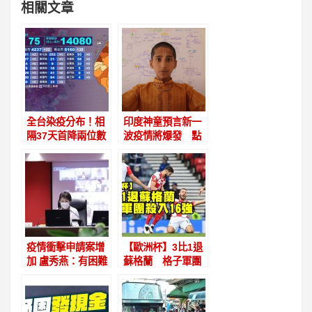
相關文章
c
tt
e
ail
p
e
e
er
e
gr
b
a
o
m
o
全台染疫分布！相
印度神童預言新一
k
隔37天首降兩位數
波疫情將爆發 點
疫情趨勢往下發展
名「4國」慎防：某
– 好贏娛樂城關心
種改變開始了 / 好
您的健康
贏娛樂城推薦
疫情衝擊申請案增
【歐洲杯】3比1退
加 盧秀燕：有困難
蘇格蘭 格子軍團
可以求助 不要怕丟
殺入16強 – 好贏娛
臉 – 好贏娛樂城推
樂城推薦
薦文章