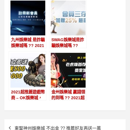
九州娛樂城 是詐騙
SWAG娛樂城是詐
娛樂城嗎 ?? 2021
騙娛樂城嗎 ??
最推薦遊戲幣商
2021最新線上娛樂
城排名
2021超推薦遊戲幣
金州娛樂城 贏錢領
商 – OK娛樂城，
的到嗎 ?? 2021超
贏錢領的到嗎 ?
推薦換現金娛樂城
文
東聖神州娛樂城 不出金 ?? 推薦好友再送一萬