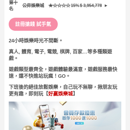
第十
公弈娛樂城
★☆☆☆☆
15%
$ 3,954,778
►
名
註冊搶錢 試手氣
24小時娛樂時光不間斷。
真人, 體育, 電子, 電競, 棋牌, 百家…等多種類遊
戲。
遊戲類型最齊全，遊戲體驗最滿意，遊戲服務最快
速，還不快進站玩瘋！GO。
下班後的絕佳放鬆娛樂，自己玩不無聊，揪朋友玩
更有趣，即刻玩【
好贏娛樂城
】