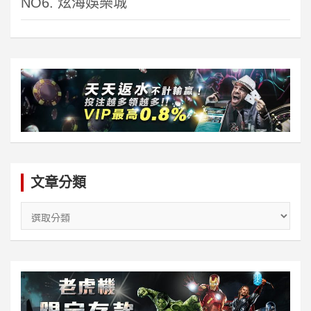
NO6. 炫海娛樂城
文章分類
文
章
分
類