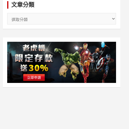
文章分類
文
章
分
類