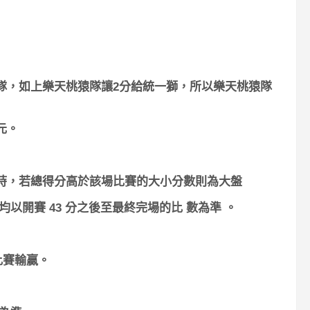
隊，如上樂天桃猿隊讓2分給統一獅，所以樂天桃猿隊
元。
)時，若總得分高於該場比賽的大小分數則為大盤
開賽 43 分之後至最終完場的比 數為準 。
比賽輸贏。