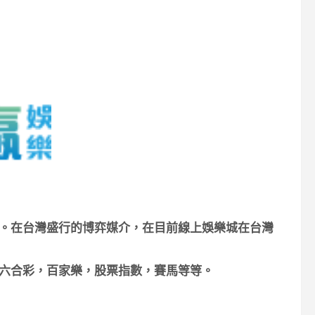
。在台灣盛行的博弈媒介，在目前線上娛樂城在台灣
六合彩，百家樂，股票指數，賽馬等等。