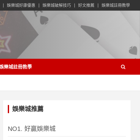
娛樂城好康優惠
娛樂城破解技巧
好文推薦
娛樂城註冊教學
娛樂城註冊教學
娛樂城推薦
NO1. 好贏娛樂城