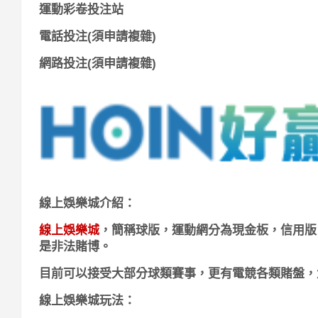
運動彩卷投注站
電話投注(須申請複雜)
網路投注(須申請複雜)
線上娛樂城介紹：
線上娛樂城
，簡稱球版，運動網分為現金板，信用版
是非法賭博。
目前可以接受大部分球類賽事，更有電競各類賭盤，
線上娛樂城玩法：