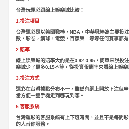
台灣玩運彩跟線上娛樂城比較：
1.投注項目
台灣運彩是以美國職棒，NBA，中華職棒為主要投
數，彩卷，網球，電競，百家樂…等等任何賽事都有
2.賠率
線上娛樂城的賠率大約是在0.92-0.95，簡單來說投注
樂城少了最多0.15不等，從投資報酬率來看線上娛
3.投注方式
運彩在台灣據點分布不一，雖然有網上開放下注但申
當方便一隻手機走到哪玩到哪。
5.客服系統
台灣運彩的客服系統有上下班時間，並且不是每間彩
的人替你服務。