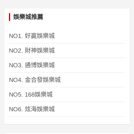
娛樂城推薦
NO1. 好贏娛樂城
NO2. 財神娛樂城
NO3. 通博娛樂城
NO4. 金合發娛樂城
NO5. 168娛樂城
NO6. 炫海娛樂城