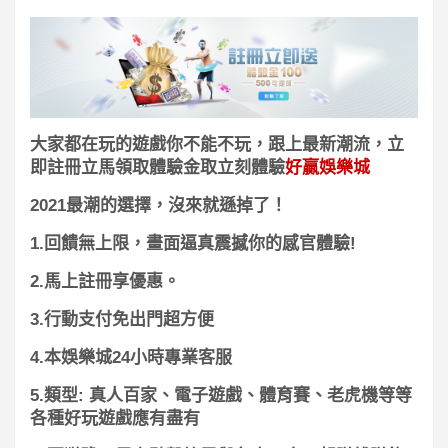
大家都在玩的遊戲你不能不玩，跟上最新潮流，立
即註冊立馬領取體驗金取立刻體驗
好贏娛樂城
2021最潮的選擇，沒來就遜掉了！
1.回饋無上限，畫面逼真震撼你的感官體驗!
2.馬上註冊享優惠。
3.行動支付免出門超方便
4.本娛樂城24小時專業客服
5.類型: 真人百家、電子遊戲、體育賽、老虎機等等
各種好玩遊戲應有盡有