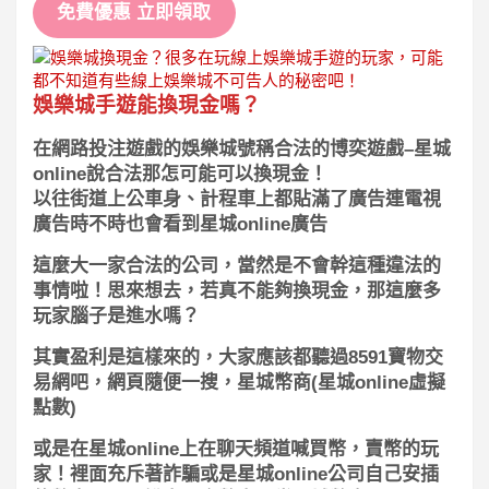
免費優惠 立即領取
娛樂城手遊能換現金嗎？
在網路投注遊戲的娛樂城號稱合法的博奕遊戲–星城
online說合法那怎可能可以換現金！
以往街道上公車身、計程車上都貼滿了廣告連電視
廣告時不時也會看到星城online廣告
這麼大一家合法的公司，當然是不會幹這種違法的
事情啦！思來想去，若真不能夠換現金，那這麼多
玩家腦子是進水嗎？
其實盈利是這樣來的，大家應該都聽過8591寶物交
易網吧，網頁隨便一搜，星城幣商(星城online虛擬
點數)
或是在星城online上在聊天頻道喊買幣，賣幣的玩
家！裡面充斥著詐騙或是星城online公司自己安插