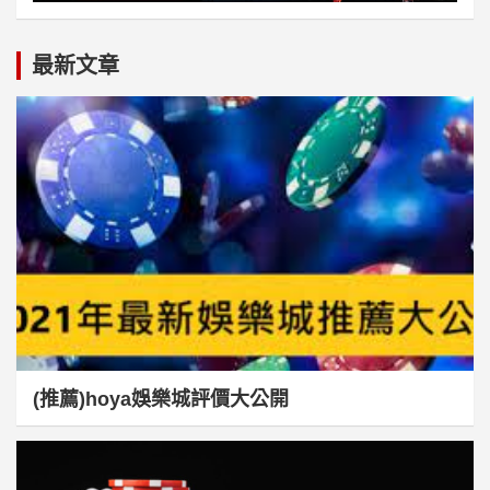
最新文章
(推薦)hoya娛樂城評價大公開