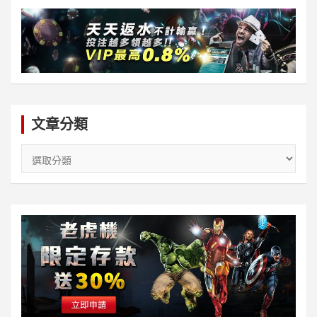
文章分類
文
章
分
類