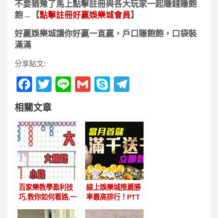
不要猶豫了馬上點擊註冊與各大玩家一起賺錢賺飽
飽→【
點擊註冊好贏娛樂城會員
】
好贏娛樂城讓你好贏一直贏，戶口賺飽飽，口袋裝
滿滿
分享貼文:
F
T
Li
G
S
T
a
wi
n
m
ky
el
相關文章
c
tt
e
ail
p
e
e
er
e
gr
b
a
o
m
o
百家樂教學盈利技
線上娛樂城推薦勝
k
巧,教你如何看路,一
率最高排行！PTT
篇搞懂
鄉民評價、賺錢、
破解、玩法、送體