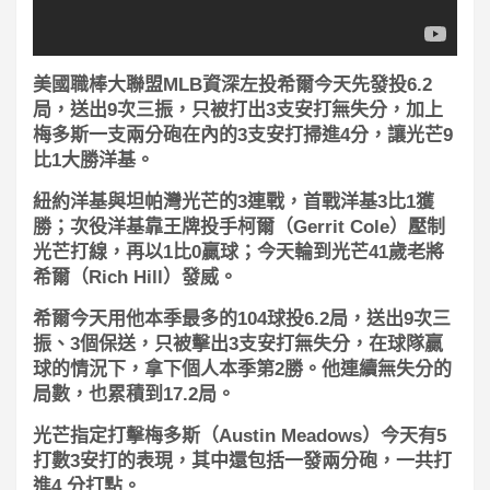
美國職棒大聯盟MLB資深左投希爾今天先發投6.2
局，送出9次三振，只被打出3支安打無失分，加上
梅多斯一支兩分砲在內的3支安打掃進4分，讓光芒9
比1大勝洋基。
紐約洋基與坦帕灣光芒的3連戰，首戰洋基3比1獲
勝；次役洋基靠王牌投手柯爾（Gerrit Cole）壓制
光芒打線，再以1比0贏球；今天輪到光芒41歲老將
希爾（Rich Hill）發威。
希爾今天用他本季最多的104球投6.2局，送出9次三
振、3個保送，只被擊出3支安打無失分，在球隊贏
球的情況下，拿下個人本季第2勝。他連續無失分的
局數，也累積到17.2局。
光芒指定打擊梅多斯（Austin Meadows）今天有5
打數3安打的表現，其中還包括一發兩分砲，一共打
進4 分打點。