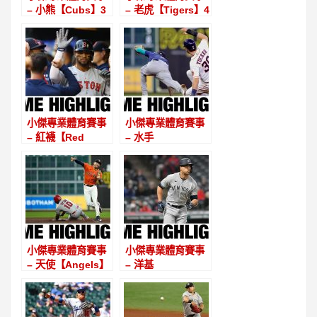
– 小熊【Cubs】3
– 老虎【Tigers】4
vs. 紅人【Reds】
vs. 洋基
2 MLB Game
【Yankees】6
Highlights
MLB Game
2021/5/2
Highlights
2021/5/2
小傑專業體育賽事
小傑專業體育賽事
– 紅襪【Red
– 水手
Sox】1 vs. 大都會
【Mariners】2 vs.
【Mets】0 MLB
太空人【Astros】
Game Highlights
5 MLB Game
2021/4/29
Highlights
2021/4/27
小傑專業體育賽事
小傑專業體育賽事
– 天使【Angels】
– 洋基
4 vs. 太空人
【Yankees】5 vs.
【Astros】5 MLB
印地安人
Game Highlights
【Indians】3