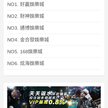
NO1. 好贏娛樂城
NO2. 財神娛樂城
NO3. 通博娛樂城
NO4. 金合發娛樂城
NO5. 168娛樂城
NO6. 炫海娛樂城