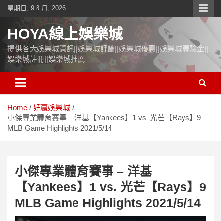
S
星期日, 9 8 月, 2026
k
i
HOYA線上娛樂城
p
t
提供各大娛樂城資訊||娛樂城評論||娛樂城優惠||娛樂城體驗金||
o
娛樂城註冊||娛樂城推薦
c
o
n
t
Home
好贏娛樂城
e
小傑專業體育賽事 – 洋基【Yankees】1 vs. 光芒【Rays】9
n
MLB Game Highlights 2021/5/14
t
小傑專業體育賽事 – 洋基
【Yankees】1 vs. 光芒【Rays】9
MLB Game Highlights 2021/5/14