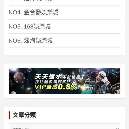
NO4. 金合發娛樂城
NO5. 168娛樂城
NO6. 炫海娛樂城
文章分類
文