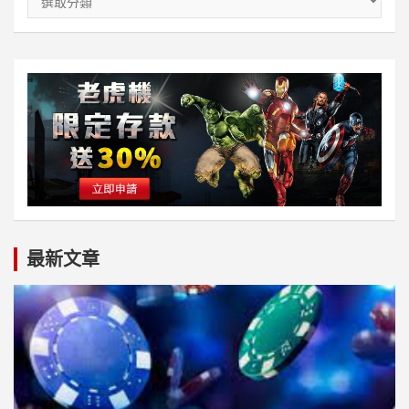
章
分
類
最新文章