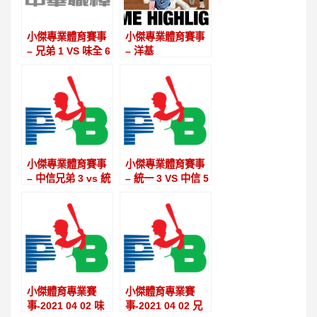
小傑專業體育賽事
小傑專業體育賽事
– 兄弟 1 VS 味全 6
– 洋基
全場賽事精華
【Yankees】8 vs.
2021/4/13
光芒【Rays】 4
MLB Game
Highlights
2021/4/12
小傑專業體育賽事
小傑專業體育賽事
– 中信兄弟 3 vs 統
– 統一 3 VS 中信 5
一獅 6 全場賽事精
賽事精華 2021/4/9
華 2021/4/11
小傑體育專業賽
小傑體育專業賽
事-2021 04 02 味
事-2021 04 02 兄