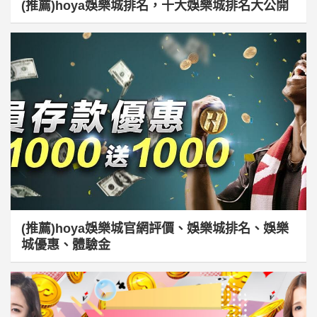
(推薦)hoya娛樂城排名，十大娛樂城排名大公開
(推薦)hoya娛樂城官網評價、娛樂城排名、娛樂
城優惠、體驗金