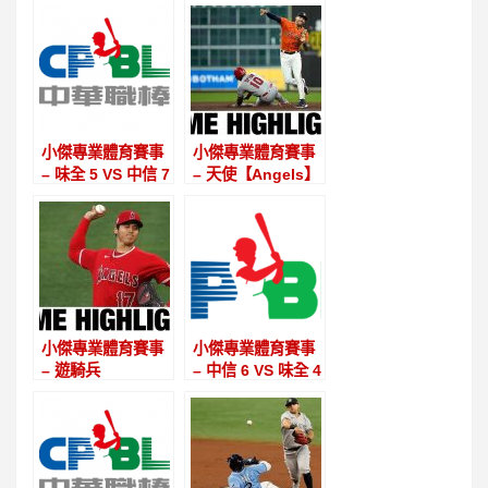
e
er
e
gr
b
a
o
m
o
小傑專業體育賽事
小傑專業體育賽事
k
– 味全 5 VS 中信 7
– 天使【Angels】
全場賽事精華
4 vs. 太空人
2021/4/24
【Astros】5 MLB
Game Highlights
2021/4/24
小傑專業體育賽事
小傑專業體育賽事
– 遊騎兵
– 中信 6 VS 味全 4
【Rangers】2 vs.
賽事精華
天使【Angels】 6
2021/4/14
MLB Game
Highlights
2021/4/21