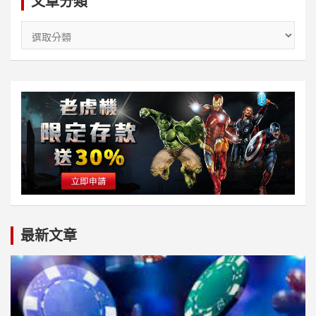
文章分類
文
章
分
類
最新文章