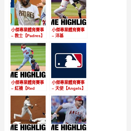
【Indians】7
Game Highlights
MLB Game
2021/4/23
Highlights
2021/4/26
小傑專業體育賽事
小傑專業體育賽事
– 教士【Padres】
– 洋基
3 vs 道奇
【Yankees】6 vs.
【Dodgers】2
印地安人
MLB Game
【Indians】3
Highlights
MLB Game
2021/4/23
Highlights
2021/4/23
小傑專業體育賽事
小傑專業體育賽事
– 紅襪【Red
– 天使【Angels】
Sox】3 vs. 雙城
2 vs. 皇家
【Twins】2 MLB
【Royals】3 MLB
Game Highlights
Game Highlights
雙重賽第一戰
2021/4/13
2021/4/14