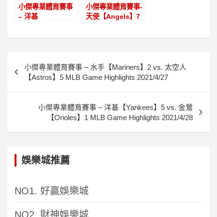
小傑專業體育賽事
小傑專業體育賽事-
– 洋基
天使【Angels】7
【Yankees】5 vs.
vs. 藍鳥【Blue
光芒【Rays】10
Jays】5 2021/4/9
MLB Game
Highlights
文
2021/4/9
小傑專業體育賽事 – 水手【Mariners】2 vs. 太空人
章
【Astros】5 MLB Game Highlights 2021/4/27
導
覽
小傑專業體育賽事 – 洋基【Yankees】5 vs. 金鶯
【Orioles】1 MLB Game Highlights 2021/4/28
娛樂城推薦
NO1. 好贏娛樂城
NO2. 財神娛樂城