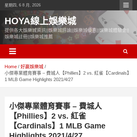
S
星期四, 6 8 月, 2026
k
i
HOYA線上娛樂城
p
t
提供各大娛樂城資訊||娛樂城評論||娛樂城優惠||娛樂城體驗金||
o
娛樂城註冊||娛樂城推薦
c
o
n
t
Home
好贏娛樂城
e
小傑專業體育賽事 – 費城人【Phillies】2 vs. 紅雀【Cardinals】
n
1 MLB Game Highlights 2021/4/27
t
小傑專業體育賽事 – 費城人
【Phillies】2 vs. 紅雀
【Cardinals】1 MLB Game
Highlights 2021/4/27