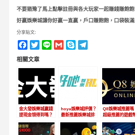
不要猶豫了馬上點擊註冊與各大玩家一起賺錢賺飽飽
好贏娛樂城讓你好贏一直贏，戶口賺飽飽，口袋裝滿
分享貼文:
F
T
Li
G
S
T
a
wi
n
m
ky
el
相關文章
c
tt
e
ail
p
e
e
er
e
gr
b
a
o
m
o
金大發娛樂城贏錢
hoya娛樂城評價？
Q8娛樂城推薦嗎 
k
提現金領得到嗎？
最新推薦娛樂城排
超級推薦的遊戲
名
商 !!