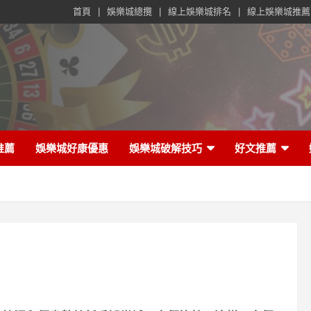
首頁
娛樂城總攬
線上娛樂城排名
線上娛樂城推薦
推薦
娛樂城好康優惠
娛樂城破解技巧
好文推薦