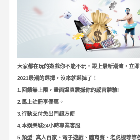
大家都在玩的遊戲你不能不玩，跟上最新潮流，立即
2021最潮的選擇，沒來就遜掉了！
1.回饋無上限，畫面逼真震撼你的感官體驗!
2.馬上註冊享優惠。
3.行動支付免出門超方便
4.本娛樂城24小時專業客服
5.類型: 真人百家、電子遊戲、體育賽、老虎機等