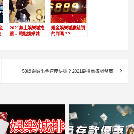
金
2021線上娛樂城推
耀金娛樂城贏錢領
遊
薦 – 戰點娛樂城
的到嗎 ??
58娛樂城出金速度快嗎 ? 2021最推薦遊戲幣商