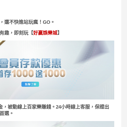
，還不快進站玩瘋！GO。
有趣，即刻玩【
好贏娛樂城
】
彩金，被動線上百家樂賺錢。24小時線上客服，保證出
首選。