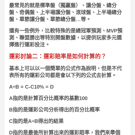
最常見的就是標準盤（獨贏盤）、讓分盤、總分
盤、奇偶盤、上半場讓分盤、滾球盤、上半場總分
盤、單節讓分盤、單節總分盤…等。
還有一些例外，比較特殊的是總冠軍預測、MVP預
測、聯盟勝出等特別開盤數據，以提供玩家多元選
擇進行運彩投注。
運彩討論二
：運彩
賠率是如何計算的
？
基本上可以以一個簡單的公式作為說明，但是不代
表所有的運彩公司都是會以下列的公式去計算。
A÷B = C-C10% = D
A指的是計算百分比概率的基數100
B指的是運彩公司分析得出的百分比概率
C指的是A÷B得出的結果
D指的是最後所計算出來的運彩賠率，我們來舉個