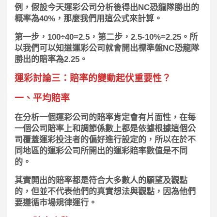
例，假設今天運彩公司分析後得出NC恐龍隊勝出的
概率為40%，那麼我們用這公式來計算。
第一步，100÷40=2.5，第二步，2.5-10%=2.25。所
以我們可以知道運彩公司就會開出標準盤NC恐龍隊
勝出的賠率為2.25。
運彩討論三
：
賠率的變動起伏重要性
？
一、平均賠率
在分析一個運彩公司的賠率肯定會有片面性，在每
一個公司賠率上和調節係數上都是依據根據這個公
司覆蓋運彩投注者的偏好進行設定的，所以在於不
同地區的運彩公司所開出的運彩賠率數值是不同
的。
其實開出的賠率都是符合大多數人的願望及觀點
的，但並不代表他們的真實想法與觀點，因為他們
要遵循市場規律運行。