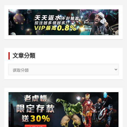
文章分類
文
章
分
類