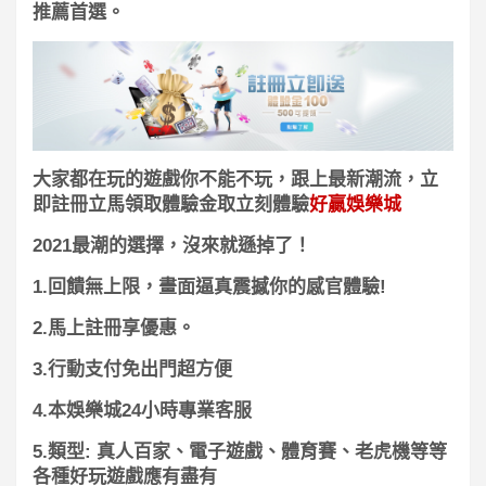
推薦首選。
大家都在玩的遊戲你不能不玩，跟上最新潮流，立
即註冊立馬領取體驗金取立刻體驗
好贏娛樂城
2021最潮的選擇，沒來就遜掉了！
1.回饋無上限，畫面逼真震撼你的感官體驗!
2.馬上註冊享優惠。
3.行動支付免出門超方便
4.本娛樂城24小時專業客服
5.類型: 真人百家、電子遊戲、體育賽、老虎機等等
各種好玩遊戲應有盡有