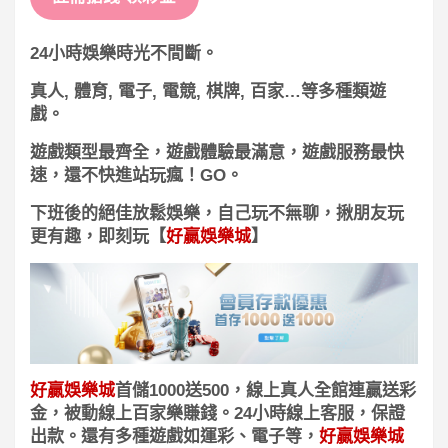
24小時娛樂時光不間斷。
真人, 體育, 電子, 電競, 棋牌, 百家…等多種類遊
戲。
遊戲類型最齊全，遊戲體驗最滿意，遊戲服務最快
速，還不快進站玩瘋！GO。
下班後的絕佳放鬆娛樂，自己玩不無聊，揪朋友玩
更有趣，即刻玩【
好贏娛樂城
】
好贏娛樂城
首儲1000送500，線上真人全館連贏送彩
金，被動線上百家樂賺錢。24小時線上客服，保證
出款。還有多種遊戲如運彩、電子等，
好贏娛樂城