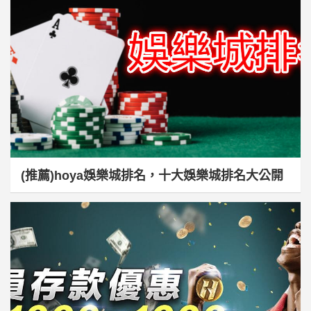
(推薦)hoya娛樂城排名，十大娛樂城排名大公開