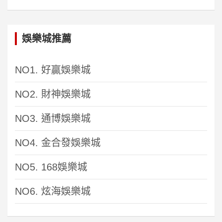
娛樂城推薦
NO1. 好贏娛樂城
NO2. 財神娛樂城
NO3. 通博娛樂城
NO4. 金合發娛樂城
NO5. 168娛樂城
NO6. 炫海娛樂城