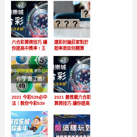
高的比賽! 【好贏
薦】
娛樂城推薦】
六合彩算牌技巧 讓
運彩討論莊家對於
你提高中獎率 ! 王
賠率是如何精算
牌娛樂城贏錢領的
的？ 包你發娛樂城
到嗎 ?
推薦嗎 ?
2021 今彩539必中
2021 最推薦六合彩
法｜教你今彩539
算牌技巧 讓你提高
機率牌簽中明牌號
中獎率 !
碼 ，杜絕黑網娛樂
城