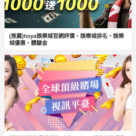
(推薦)hoya娛樂城官網評價、娛樂城排名、娛樂
城優惠、體驗金