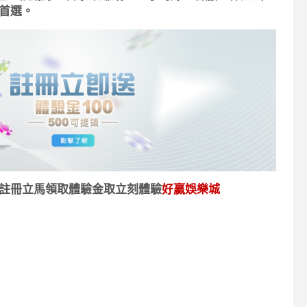
首選。
註冊立馬領取體驗金取立刻體驗
好贏娛樂城