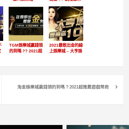
娛樂城送你高額彩
金
不
TGM娛樂城贏錢領
2021最敢出金的線
家
的到嗎 ?? 2021超
上娛樂城 – 大亨娛
推薦換現金幣商
樂城，贏錢領的到
嗎 ?
淘金娛樂城贏錢領的到嗎 ? 2021超推薦遊戲幣商