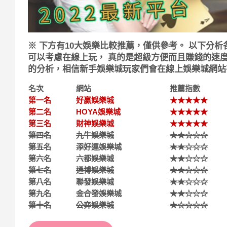
※ 下方有10大娛樂比較推薦，僅供參考。 以下分
可以考慮在線上玩， 真的是超級方便而且賺錢的速
的分析，相信新手娛樂城玩家們會在線上娛樂城網站
名次
網站
推薦指數
第一名
好贏娛樂城
★★★★★
第二名
HOYA娛樂城
★★★★★
第三名
財神娛樂城
★★★★★
第四名
九牛娛樂城
★★☆☆☆
第五名
添好運娛樂城
★★☆☆☆
第六名
六都娛樂城
★★☆☆☆
第七名
通博娛樂城
★★☆☆☆
第八名
聯發娛樂城
★★☆☆☆
第九名
金合發娛樂城
★★☆☆☆
第十名
公弈娛樂城
★☆☆☆☆