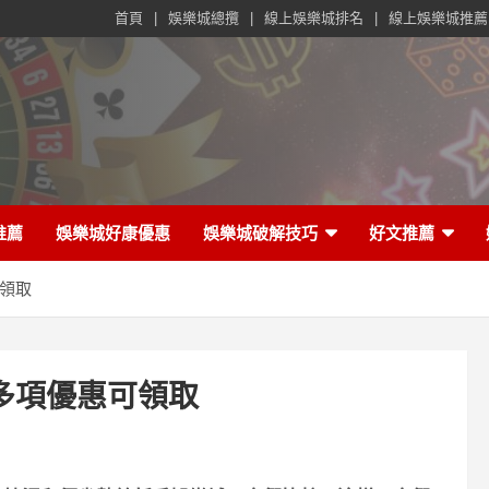
首頁
娛樂城總攬
線上娛樂城排名
線上娛樂城推薦
推薦
娛樂城好康優惠
娛樂城破解技巧
好文推薦
可領取
有多項優惠可領取