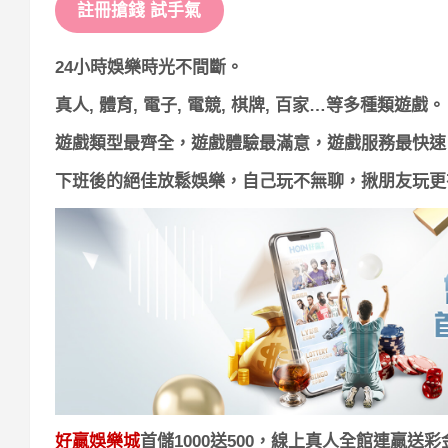
註冊搶錢 試手氣
24小時娛樂時光不間斷。
真人, 體育, 電子, 電競, 棋牌, 百家…等多種類遊戲。
遊戲類型最齊全，遊戲體驗最滿意，遊戲服務最快速
下班後的絕佳放鬆娛樂，自己玩不無聊，揪朋友玩更
好贏娛樂城
首儲1000送500，線上真人全館連贏送