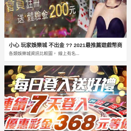
小心 玩家娛樂城 不出金 ?? 2021最推薦遊戲幣商
各類娛樂城資訊比較圖， 線上有名...