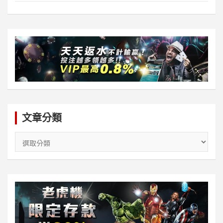
文章分類
文
章
分
類