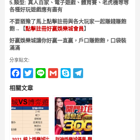
5.類型: 真人百家、電子遊戲、體育賽、老虎機等等
各種好玩遊戲應有盡有
不要猶豫了馬上點擊註冊與各大玩家一起賺錢賺飽
飽→【
點擊註冊好贏娛樂城會員
】
好贏娛樂城讓你好贏一直贏，戶口賺飽飽，口袋裝
滿滿
分享貼文:
F
T
Li
G
S
T
a
wi
n
m
ky
el
相關文章
c
tt
e
ail
p
e
e
er
e
gr
b
a
o
m
o
2021 線上娛樂城比
財神娛樂城優惠-翻