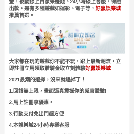
金，被動線上百家樂賺錢。24小時線上客服，保證
出款。還有多種遊戲如運彩、電子等，
好贏娛樂城
推薦首選。
大家都在玩的遊戲你不能不玩，跟上最新潮流，立
即註冊立馬領取體驗金取立刻體驗
好贏娛樂城
2021最潮的選擇，沒來就遜掉了！
1.回饋無上限，畫面逼真震撼你的感官體驗!
2.馬上註冊享優惠。
3.行動支付免出門超方便
4.本娛樂城24小時專業客服