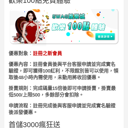
歡樂100點免費體驗
優惠對象：
註冊之新會員
優惠內容：註冊會員後與平台客服申請並完成實名
驗證，即可獲得100紅利，不限館別皆可以使用，領
取後48小時內需使用，未動用將收回優惠。
掛賣規則：完成碼量15倍後即可申請掛賣，掛賣最
低500/上限500，多餘部分會扣除。
申請流程：註冊完成後與客服申請並完成實名驗證
後派發優惠。
首儲3000瘋狂送