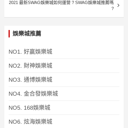
2021 最新SWAG娛樂城如何運營 ? SWAG娛樂城推薦嗎
覽
?
娛樂城推薦
NO1. 好贏娛樂城
NO2. 財神娛樂城
NO3. 通博娛樂城
NO4. 金合發娛樂城
NO5. 168娛樂城
NO6. 炫海娛樂城