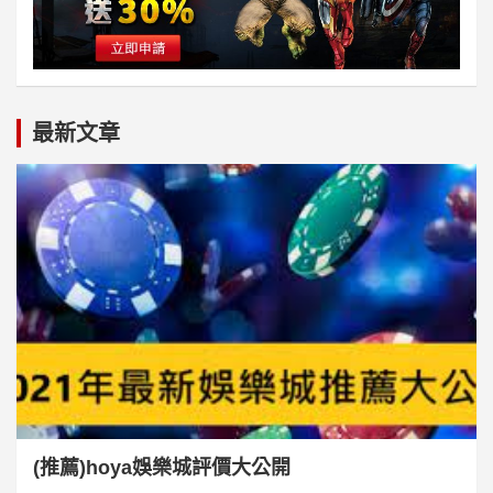
最新文章
(推薦)hoya娛樂城評價大公開