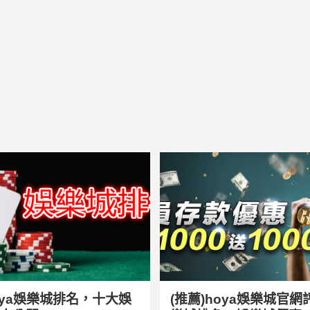
hoya娛樂城排名，十大娛
(推薦)hoya娛樂城官