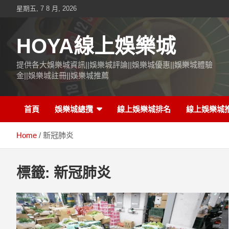
S
星期五, 7 8 月, 2026
k
i
p
HOYA線上娛樂城
t
o
提供各大娛樂城資訊||娛樂城評論||娛樂城優惠||娛樂城體驗
c
金||娛樂城註冊||娛樂城推薦
o
n
t
首頁
娛樂城總攬
線上娛樂城排名
線上娛樂城
e
n
t
Home
新冠肺炎
標籤:
新冠肺炎