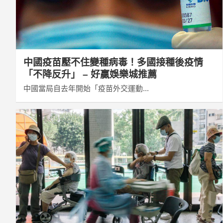
中國疫苗壓不住變種病毒！多國接種後疫情
「不降反升」 – 好贏娛樂城推薦
中國當局自去年開始「疫苗外交運動...