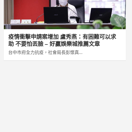
疫情衝擊申請案增加 盧秀燕：有困難可以求
助 不要怕丟臉 – 好贏娛樂城推薦文章
台中市府全力抗疫，社會局長彭懷真...