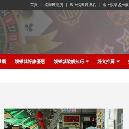
首頁
娛樂城總攬
線上娛樂城排名
線上娛樂城推薦
推薦
娛樂城好康優惠
娛樂城破解技巧
好文推薦