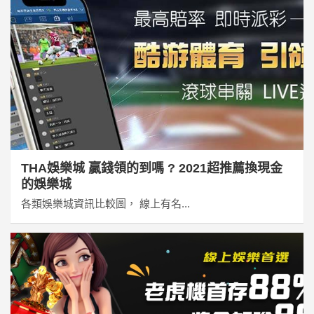
THA娛樂城 贏錢領的到嗎 ? 2021超推薦換現金
的娛樂城
各類娛樂城資訊比較圖， 線上有名...