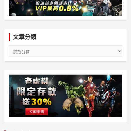
文章分類
文
章
分
類