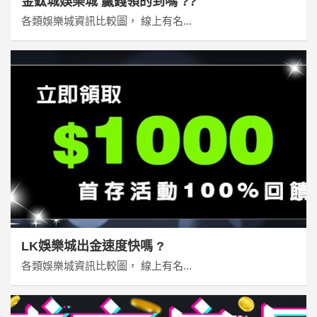
金鈦城娛樂城 贏錢領的到嗎 ??
各類娛樂城資訊比較圖， 線上有名...
LK娛樂城出金速度快嗎 ?
各類娛樂城資訊比較圖， 線上有名...