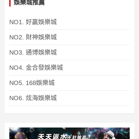
娛樂城推薦
覽
NO1. 好贏娛樂城
NO2. 財神娛樂城
NO3. 通博娛樂城
NO4. 金合發娛樂城
NO5. 168娛樂城
NO6. 炫海娛樂城