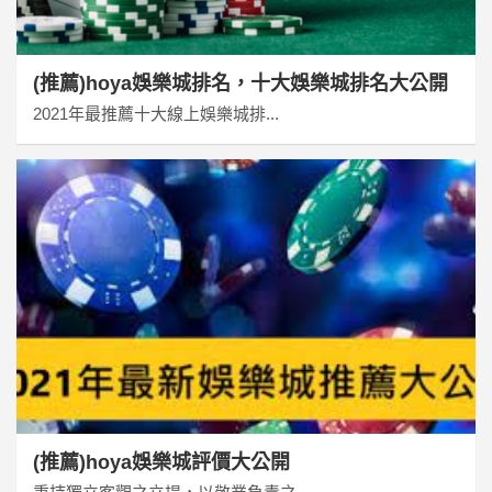
(推薦)hoya娛樂城排名，十大娛樂城排名大公開
2021年最推薦十大線上娛樂城排...
(推薦)hoya娛樂城評價大公開