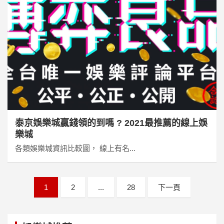
泰京娛樂城贏錢領的到嗎 ? 2021最推薦的線上娛
樂城
各類娛樂城資訊比較圖， 線上有名...
文
1
2
...
28
下一頁
章
導