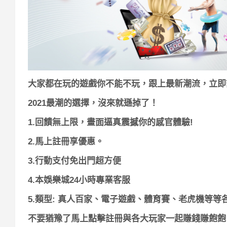
大家都在玩的遊戲你不能不玩，跟上最新潮流，立即
2021最潮的選擇，沒來就遜掉了！
1.回饋無上限，畫面逼真震撼你的感官體驗!
2.馬上註冊享優惠。
3.行動支付免出門超方便
4.本娛樂城24小時專業客服
5.類型: 真人百家、電子遊戲、體育賽、老虎機等
不要猶豫了馬上點擊註冊與各大玩家一起賺錢賺飽飽